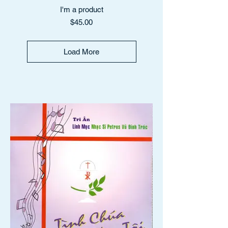
I'm a product
Price
$45.00
Load More