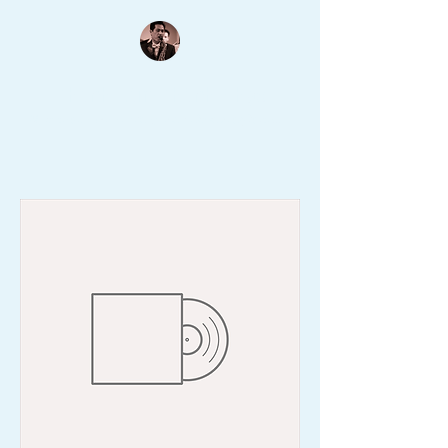
Thanh Lâm Thánh Nhạc
Nụ cười trên môi như đang hòa khúc saxo tuyệt vời...