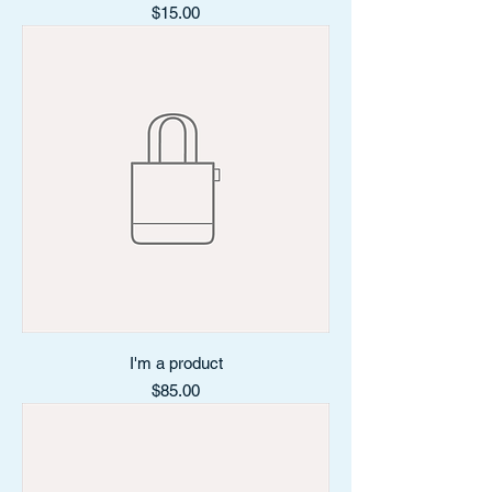
Price
$15.00
I'm a product
Price
$85.00