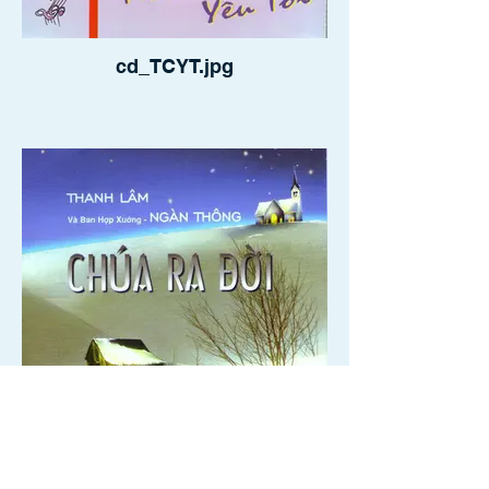
cd_TCYT.jpg
crd1_cover.jpg