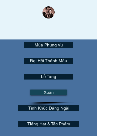
Thanh Lâm Thánh Nhạc
Nụ cười trên môi như đang hòa khúc saxo tuyệt vời...
Mùa Phụng Vụ
Đại Hội Thánh Mẫu
Lễ Tang
Xuân
Tình Khúc Dâng Ngài
Tiếng Hát & Tác Phẩm