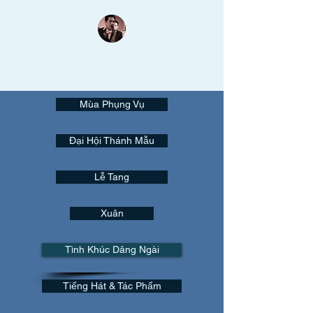
Thanh Lâm Thánh Nhạc
Nụ cười trên môi như đang hòa khúc saxo tuyệt vời...
Mùa Phụng Vụ
Đại Hội Thánh Mẫu
Lễ Tang
Xuân
Tình Khúc Dâng Ngài
Tiếng Hát & Tác Phẩm