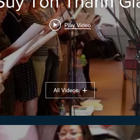
Suy Tôn Thánh Gi
Play Video
All Videos