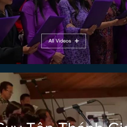
All Videos